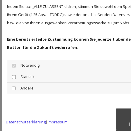
info@psychotherapie-flach-wolfsburg.de.
Indem Sie auf „ALLE ZULASSEN" klicken, stimmen Sie sowohl dem Spe
Ihrem Gerät (§ 25 Abs. 1 TDDDG) sowie der anschließenden Datenvera
bzw. die von Ihnen ausgewählten Verarbeitungszwecke zu (Art 6 Abs. 1 
Eine bereits erteilte Zustimmung können Sie jederzeit über d
Bildnachweise
Button für die Zukunft widerrufen.
#307640247 © pict rider | stock.adobe.com
Notwendig
#226347521 © Tryfonov | stock.adobe.com
#219172820 © natali_mis |
Statistik
stock.adobe.com
Andere
Copyright ©
Webseiten erstellen
durch die
Schlütersche
Datenschutzerklärung
|
Impressum