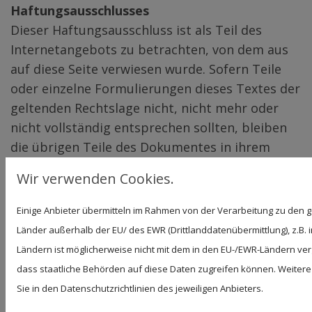
Haftungsausschlusses
Dieser Haftungsausschluss ist als Teil des
Internetangebots zu betrachten, von dem aus
auf diese Seite verwiesen wurde. Sofern Teile
oder einzelne Formulierungen dieses Textes der
geltenden Rechtslage nicht, nicht mehr oder
nicht vollständig entsprechen sollten, bleiben
die übrigen Teile des Dokumentes in ihrem
Inhalt und ihrer Gültigkeit davon unberührt.
Wir verwenden Cookies.
Hinweis zur Barrierefreiheit
Einige Anbieter übermitteln im Rahmen von der Verarbeitung zu de
Wir bemühen uns, unsere digitalen Inhalte
Länder außerhalb der EU/ des EWR (Drittlanddatenübermittlung), z.B. 
barrierefrei im Sinne des BFSG sowie der
Ländern ist möglicherweise nicht mit dem in den EU-/EWR-Ländern verg
Barrierefreie-Informationstechnik-Verordnung
dass staatliche Behörden auf diese Daten zugreifen können. Weitere
(BITV) anzubieten. Sollten Sie dennoch auf
Sie in den Datenschutzrichtlinien des jeweiligen Anbieters.
Barrieren stoßen, wenden Sie sich bitte an