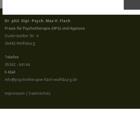
Dr. phil. Dipl.-Psych. Max H. Flach
Praxis für Psychotherapie (HPG) und Hypnose
Duderstädter Str. 6
38442
Wolfsburg
Telefon
05362 - 64144
E-Mail
info@psychotherapie-flach-wolfsburg.de
Impressum
|
Datenschutz